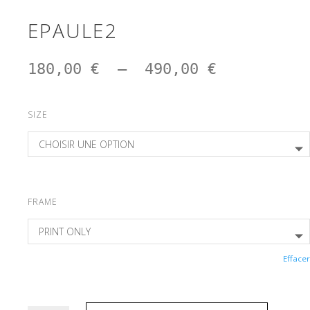
EPAULE2
Plage
180,00
€
–
490,00
€
de
prix :
180,00 €
SIZE
à
490,00 €
FRAME
Effacer